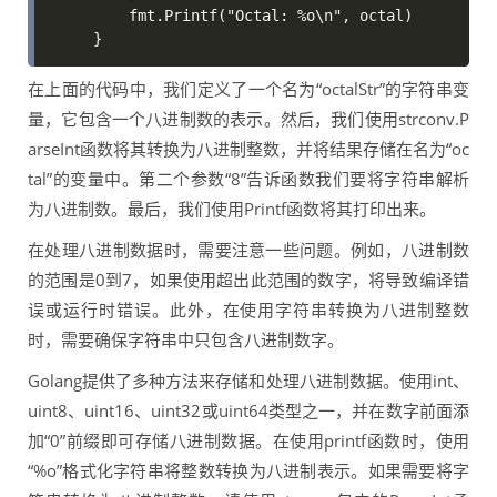
    fmt.Printf("Octal: %o\n", octal)

}
在上面的代码中，我们定义了一个名为“octalStr”的字符串变
量，它包含一个八进制数的表示。然后，我们使用strconv.P
arseInt函数将其转换为八进制整数，并将结果存储在名为“oc
tal”的变量中。第二个参数“8”告诉函数我们要将字符串解析
为八进制数。最后，我们使用Printf函数将其打印出来。
在处理八进制数据时，需要注意一些问题。例如，八进制数
的范围是0到7，如果使用超出此范围的数字，将导致编译错
误或运行时错误。此外，在使用字符串转换为八进制整数
时，需要确保字符串中只包含八进制数字。
Golang提供了多种方法来存储和处理八进制数据。使用int、
uint8、uint16、uint32或uint64类型之一，并在数字前面添
加“0”前缀即可存储八进制数据。在使用printf函数时，使用
“%o”格式化字符串将整数转换为八进制表示。如果需要将字