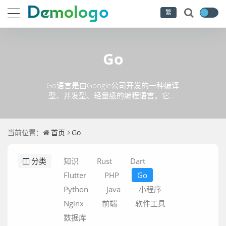
繁
Go
Go语言是由Google公司开发的一种编译
型、并发型、轻量级的编程语言。它融
合了传统编程语言的特点，如静态类
型、面向对象，又具有现代编程语言的
特性，如内存安全、垃圾回收等。Go语
当前位置：
首页
Go
言的主要特点是简洁、高效和可靠，适
合于编写高并发和分布式系统，如网络
编程和云计算应用。此外，Go语言拥有
分类
知识
Rust
Dart
优秀的文档和社区支持，是一门容易学
Flutter
PHP
Go
习和使用的语言。
Python
Java
小程序
Nginx
前端
软件工具
数据库