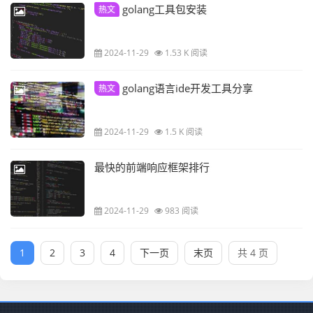
golang工具包安装
热文
2024-11-29
1.53 K 阅读
golang语言ide开发工具分享
热文
2024-11-29
1.5 K 阅读
最快的前端响应框架排行
2024-11-29
983 阅读
1
2
3
4
下一页
末页
共 4 页