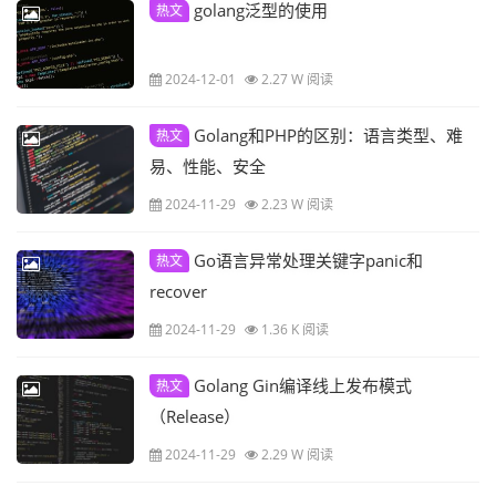
golang泛型的使用
热文
2024-12-01
2.27 W 阅读
Golang和PHP的区别：语言类型、难
热文
易、性能、安全
2024-11-29
2.23 W 阅读
Go语言异常处理关键字panic和
热文
recover
2024-11-29
1.36 K 阅读
Golang Gin编译线上发布模式
热文
（Release）
2024-11-29
2.29 W 阅读