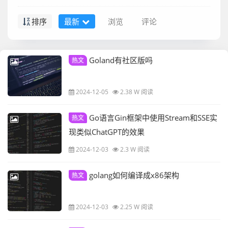
排序
最新
浏览
评论
Goland有社区版吗
热文
2024-12-05
2.38 W 阅读
Go语言Gin框架中使用Stream和SSE实
热文
现类似ChatGPT的效果
2024-12-03
2.3 W 阅读
golang如何编译成x86架构
热文
2024-12-03
2.25 W 阅读