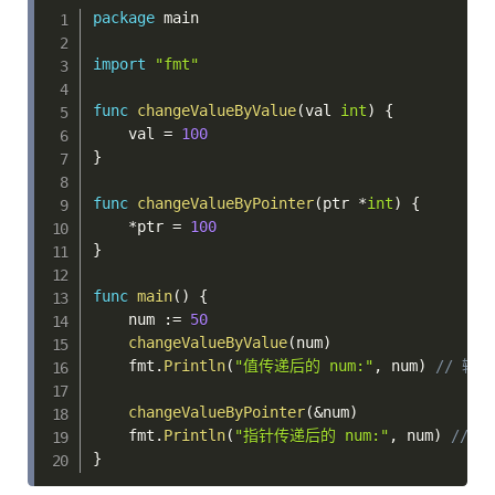
package
 main

import
"fmt"
func
changeValueByValue
(
val 
int
)
{
    val 
=
100
}
func
changeValueByPointer
(
ptr 
*
int
)
{
*
ptr 
=
100
}
func
main
(
)
{
    num 
:=
50
changeValueByValue
(
num
)
    fmt
.
Println
(
"值传递后的 num:"
,
 num
)
// 输出
changeValueByPointer
(
&
num
)
    fmt
.
Println
(
"指针传递后的 num:"
,
 num
)
// 输
}