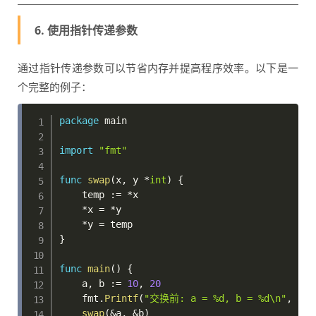
6. 使用指针传递参数
通过指针传递参数可以节省内存并提高程序效率。以下是一
个完整的例子：
package
 main

import
"fmt"
func
swap
(
x
,
 y 
*
int
)
{
    temp 
:=
*
x

*
x 
=
*
y

*
y 
=
}
func
main
(
)
{
    a
,
 b 
:=
10
,
20
    fmt
.
Printf
(
"交换前: a = %d, b = %d\n"
,
 a
,
 
swap
(
&
a
,
&
b
)