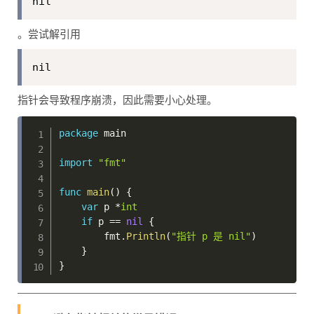
nil
。尝试解引用
nil
指针会导致程序崩溃，因此需要小心处理。
package
 main

import
"fmt"
func
main
(
)
{
var
 p 
*
int
if
 p 
==
nil
{
        fmt
.
Println
(
"指针 p 是 nil"
)
}
}