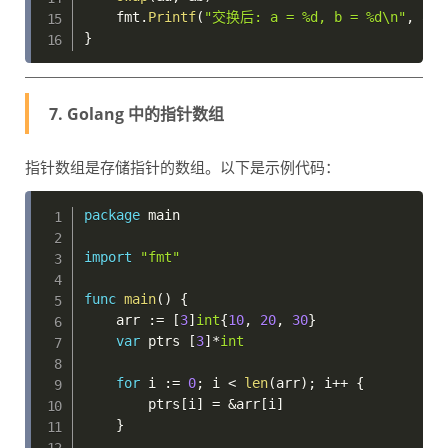
    fmt
.
Printf
(
"交换后: a = %d, b = %d\n"
,
 a
,
 
}
7. Golang 中的指针数组
指针数组是存储指针的数组。以下是示例代码：
package
 main

import
"fmt"
func
main
(
)
{
    arr 
:=
[
3
]
int
{
10
,
20
,
30
}
var
 ptrs 
[
3
]
*
int
for
 i 
:=
0
;
 i 
<
len
(
arr
)
;
 i
++
{
        ptrs
[
i
]
=
&
arr
[
i
]
}