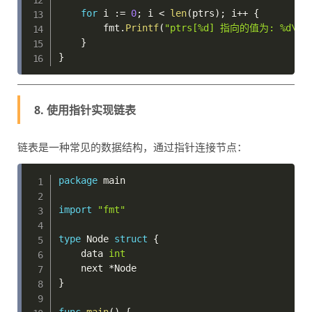
for
 i 
:=
0
;
 i 
<
len
(
ptrs
)
;
 i
++
{
        fmt
.
Printf
(
"ptrs[%d] 指向的值为: %d\n"
}
}
8. 使用指针实现链表
链表是一种常见的数据结构，通过指针连接节点：
package
 main

import
"fmt"
type
 Node 
struct
{
    data 
int
    next 
*
}