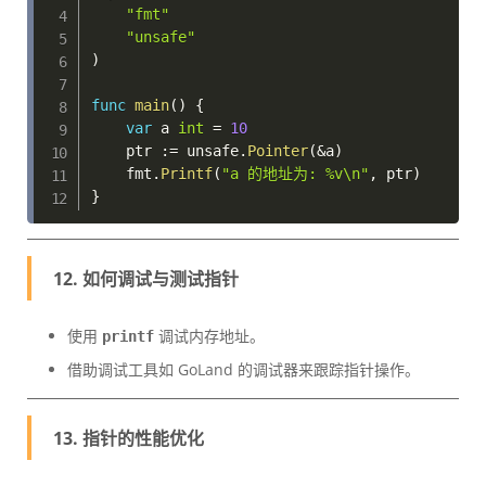
"fmt"
"unsafe"
)
func
main
(
)
{
var
 a 
int
=
10
    ptr 
:=
 unsafe
.
Pointer
(
&
a
)
    fmt
.
Printf
(
"a 的地址为: %v\n"
,
 ptr
)
}
12. 如何调试与测试指针
使用
调试内存地址。
printf
借助调试工具如 GoLand 的调试器来跟踪指针操作。
13. 指针的性能优化