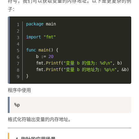
符号，我们可以获取变量的内存地址。以下是更复杂的例
子：
package
 main

import
"fmt"
func
main
(
)
{
    b 
:=
20
    fmt
.
Printf
(
"变量 b 的值为: %d\n"
,
 b
)
    fmt
.
Printf
(
"变量 b 的地址为: %p\n"
,
&
b
)
}
程序中使用
%p
格式化符输出变量的内存地址。