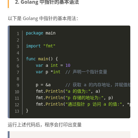
2. Golang 中指针的基本语法
以下是 Golang 中指针的基本用法：
package
 main

import
"fmt"
func
main
(
)
{
var
 a 
int
=
10
var
 p 
*
int
// 声明一个指针变量
    p 
=
&
a      
// 获取 a 的内存地址，并赋值给指
    fmt
.
Println
(
"a 的值为:"
,
 a
)
    fmt
.
Println
(
"p 存储的地址为:"
,
 p
)
    fmt
.
Println
(
"通过指针 p 访问 a 的值:"
,
*
p
)
}
运行上述代码后，程序会打印出变量