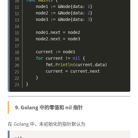
func
main
(
)
{
    node1 
:=
&
Node
{
data
:
1
}
    node2 
:=
&
Node
{
data
:
2
}
    node3 
:=
&
Node
{
data
:
3
}
    node1
.
next 
=
 node2

    node2
.
next 
=
 node3

    current 
:=
 node1

for
 current 
!=
nil
{
        fmt
.
Println
(
current
.
data
)
        current 
=
 current
.
next

}
}
9. Golang 中的零值和 nil 指针
在 Golang 中，未初始化的指针默认为