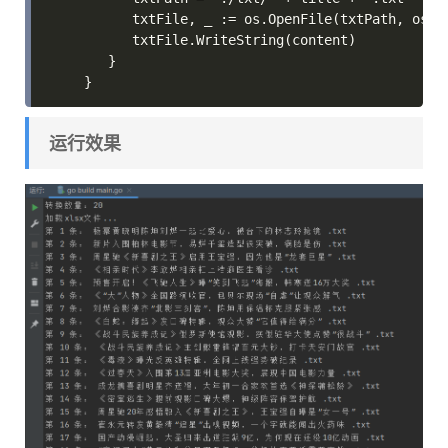
      txtFile, _ := os.OpenFile(txtPath, os.O_
      txtFile.WriteString(content)

   }

}
运行效果