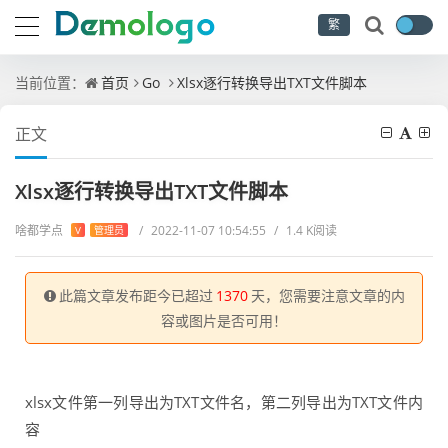
繁
当前位置：
首页
Go
Xlsx逐行转换导出TXT文件脚本
正文
Xlsx逐行转换导出TXT文件脚本
啥都学点
/
2022-11-07 10:54:55
/
1.4 K阅读
V
管理员
此篇文章发布距今已超过
1370
天，您需要注意文章的内
容或图片是否可用！
xlsx文件第一列导出为TXT文件名，第二列导出为TXT文件内
容