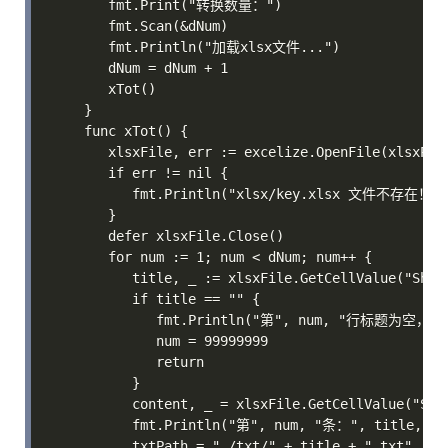
   fmt.Print("转换数量：")

   fmt.Scan(&dNum)

   fmt.Println("加载xlsx文件...")

   dNum = dNum + 1

   xTot()

}

func xTot() {

   xlsxFile, err := excelize.OpenFile(xlsxPath
   if err != nil {

      fmt.Println("xlsx/key.xlsx 文件不存在！")
   }

   defer xlsxFile.Close()

   for num := 1; num < dNum; num++ {

      title, _ := xlsxFile.GetCellValue("Sheet
      if title == "" {

         fmt.Println("第", num, "行标题为空，
         num = 99999999

         return

      }

      content, _ = xlsxFile.GetCellValue("Shee
      fmt.Println("第", num, "条：", title, ".t
      txtPath = "./txt/" + title + ".txt"
