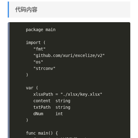
代码内容
package main

import (

   "fmt"

   "github.com/xuri/excelize/v2"

   "os"

   "strconv"

)

var (

   xlsxPath = "./xlsx/key.xlsx"

   content  string

   txtPath  string

   dNum     int

)

func main() {
