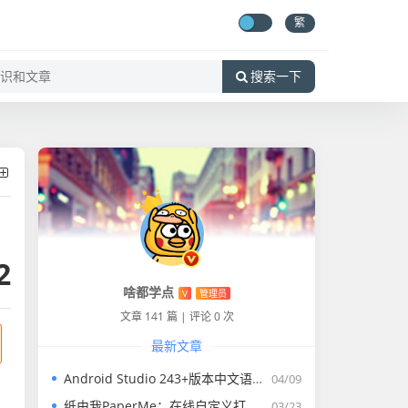
繁
搜索一下
2
啥都学点
V
管理员
文章 141 篇
|
评论 0 次
最新文章
Android Studio 243+版本中文语言包
04/09
纸由我PaperMe：在线自定义打印纸生成器
03/23