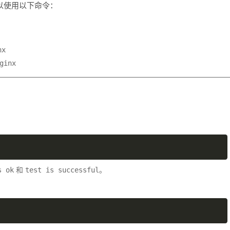
，可以使用以下命令：
nx
ginx
和
。
s ok
test is successful