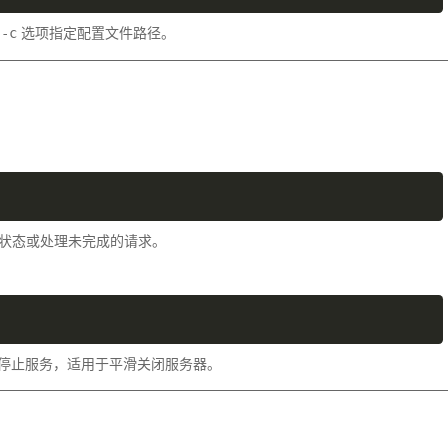
用
选项指定配置文件路径。
-c
前状态或处理未完成的请求。
停止服务，适用于平滑关闭服务器。