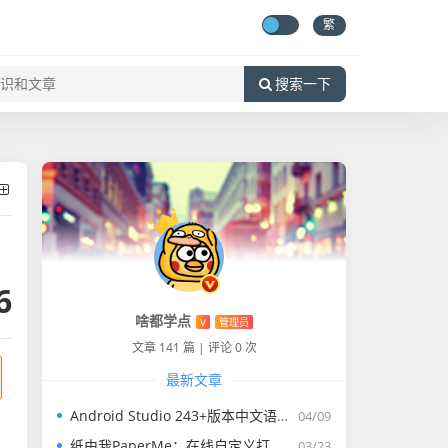
繁
搜索一下
6
啥都学点
V
管理员
文章 141 篇
|
评论 0 次
最新文章
Android Studio 243+版本中文语言包
04/09
纸由我PaperMe：在线自定义打印纸生成器
03/23