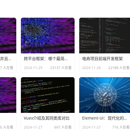
如何给div设置圆角并且最上层显示
跨平台框架：哪个最简单学习成本低
电商项目前端开发框架
27 人在看
2024-11-29
23137 人在看
2024-11-28
22188 人在看
Vuex介绍及其同类库对比
Element-UI：现代化的UI组件库
30 人在看
2024-11-27
697 人在看
2024-11-27
716 人在看