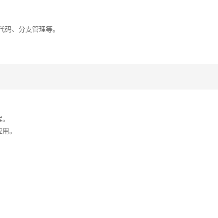
交代码、分支管理等。
程。
动应用。