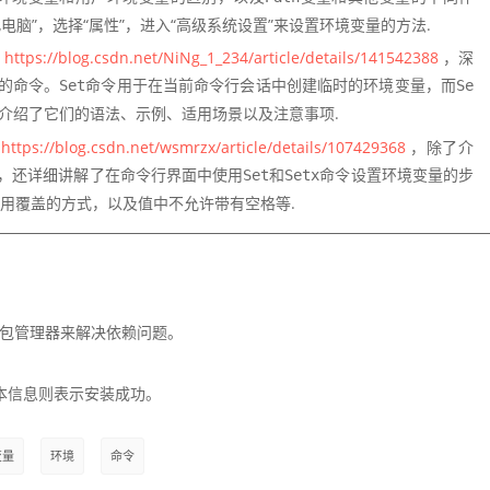
脑”，选择“属性”，进入“高级系统设置”来设置环境变量的方法.
：
https://blog.csdn.net/NiNg_1_234/article/details/141542388
，深
的命令。
命令用于在当前命令行会话中创建临时的环境变量，而
Set
Se
介绍了它们的语法、示例、适用场景以及注意事项.
：
https://blog.csdn.net/wsmrzx/article/details/107429368
，除了介
，还详细讲解了在命令行界面中使用
和
命令设置环境变量的步
Set
Setx
用覆盖的方式，以及值中不允许带有空格等.
的包管理器来解决依赖问题。
本信息则表示安装成功。
变量
环境
命令