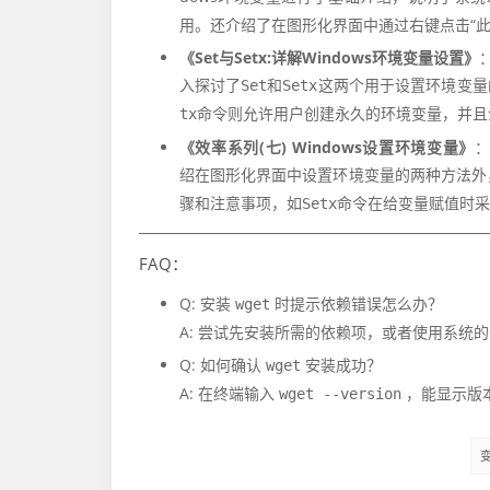
用。还介绍了在图形化界面中通过右键点击“此电
《Set与Setx:详解Windows环境变量设置》
入探讨了
和
这两个用于设置环境变量
Set
Setx
命令则允许用户创建永久的环境变量，并且
tx
《效率系列(七) Windows设置环境变量》
绍在图形化界面中设置环境变量的两种方法外
骤和注意事项，如
命令在给变量赋值时采
Setx
FAQ：
Q: 安装
时提示依赖错误怎么办？
wget
A: 尝试先安装所需的依赖项，或者使用系统
Q: 如何确认
安装成功？
wget
A: 在终端输入
，能显示版
wget --version