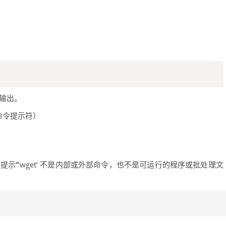
）
输出。
 或命令提示符）
示“’wget’ 不是内部或外部命令，也不是可运行的程序或批处理文