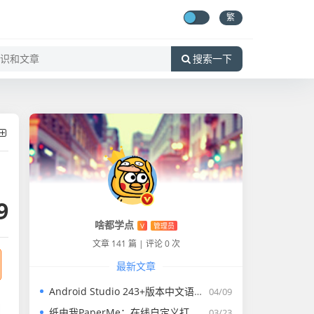
繁
搜索一下
9
啥都学点
V
管理员
文章 141 篇
|
评论 0 次
最新文章
Android Studio 243+版本中文语言包
04/09
纸由我PaperMe：在线自定义打印纸生成器
03/23