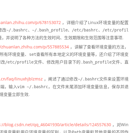
huanlan.zhihu.com/p/678153072
，详细介绍了Linux环境变量的配置
修改
、
、
、
~/.bashrc
~/.bash_profile
/etc/bashrc
/etc/profil
量，并说明了各种方法的生效时间、生效期限和生效范围等注意事项.
//zhuanlan.zhihu.com/p/557885534
，讲解了查看环境变量的方法，
所有环境变量、
查看所有本地定义的环境变量等，还介绍了环境变
set
修改
文件、修改用户目录下的
文件、直
/etc/profile
.bash_profile
.cn/faq/linuxhjblzmsz
，阐述了通过修改
文件来设置环境
~/.bashrc
终端，输入
，在文件末尾添加环境变量信息，保存并退
vim ~/.bashrc
境变量立即生效.
s://blog.csdn.net/qq_46041930/article/details/124557630
，对Win
统环境变量和用户环境变量的区别，以及
变量和其他变量的不同作
Path