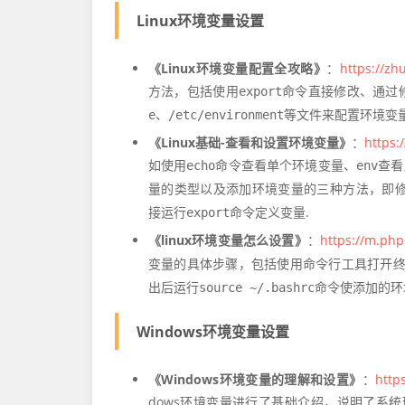
Linux环境变量设置
《Linux环境变量配置全攻略》
：
https://z
方法，包括使用
命令直接修改、通过
export
、
等文件来配置环境变
e
/etc/environment
《Linux基础-查看和设置环境变量》
：
https:
如使用
命令查看单个环境变量、
查看
echo
env
量的类型以及添加环境变量的三种方法，即
接运行
命令定义变量.
export
《linux环境变量怎么设置》
：
https://m.php
变量的具体步骤，包括使用命令行工具打开
出后运行
命令使添加的环
source ~/.bashrc
Windows环境变量设置
《Windows环境变量的理解和设置》
：
http
dows环境变量进行了基础介绍，说明了系