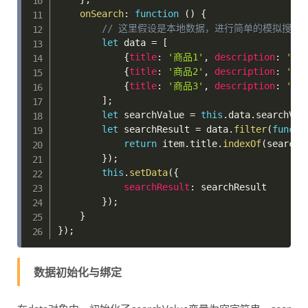
onSearch
:
function
(
)
{
// 这里假设是本地数据，进行简单的模拟搜索
let
 data 
=
[
{
title
:
'商品1'
,
description
:
'商
{
title
:
'商品2'
,
description
:
'商
{
title
:
'商品3'
,
description
:
'商
]
;
let
 searchValue 
=
this
.
data
.
searchVal
let
 searchResult 
=
 data
.
filter
(
functi
return
 item
.
title
.
indexOf
(
searchV
}
)
;
this
.
setData
(
{
searchResult
:
 searchResult

}
)
;
}
}
)
;
数据初始化与绑定