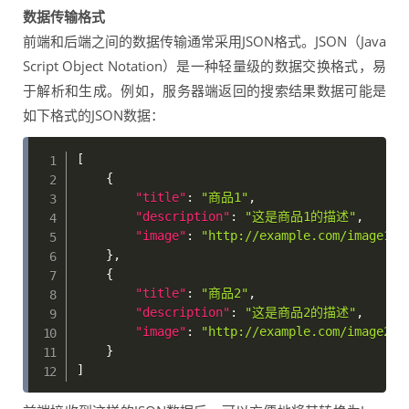
数据传输格式
前端和后端之间的数据传输通常采用JSON格式。JSON（Java
Script Object Notation）是一种轻量级的数据交换格式，易
于解析和生成。例如，服务器端返回的搜索结果数据可能是
如下格式的JSON数据：
[
{
"title"
:
"商品1"
,
"description"
:
"这是商品1的描述"
,
"image"
:
"http://example.com/image1.j
}
,
{
"title"
:
"商品2"
,
"description"
:
"这是商品2的描述"
,
"image"
:
"http://example.com/image2.j
}
]