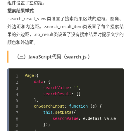
组件设置了左边距。
搜索结果样式
.search_result_view类设置了搜索结果区域的边框、圆角、
外边距和内边距。.search_result_item类设置了每个搜索结
果的外边距，.no_result类设置了没有搜索结果时提示文字的
颜色和外边距。
（三）JavaScript代码（search.js ）
Page
(
{
data
:
{
searchValue
:
''
,
searchResult
:
[
]
}
,
onSearchInput
:
function
(
e
)
{
this
.
setData
(
{
searchValue
:
 e
.
detail
.
value 

}
)
;
}
,