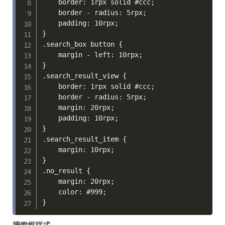
    border: 1rpx solid #ccc; 

    border - radius: 5rpx; 

    padding: 10rpx; 

}

.search_box button {

    margin - left: 10rpx; 

}

.search_result_view {

    border: 1rpx solid #ccc; 

    border - radius: 5rpx; 

    margin: 20rpx; 

    padding: 10rpx; 

}

.search_result_item {

    margin: 10rpx; 

}

.no_result {

    margin: 20rpx; 

    color: #999; 
