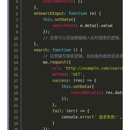
searchResults
:
[
]
}
,
onSearchInput
:
function
(
e
)
{
this
.
setData
(
{
searchText
:
 e
.
detail
.
value 

}
)
;
// 这里可以添加根据输入实时搜索的逻辑，
}
,
search
:
function
(
)
{
// 这里编写搜索逻辑，如向服务器发送请求获
        wx
.
request
(
{
url
:
'http://example.com/search?k
method
:
'GET'
,
success
:
(
res
)
=>
{
this
.
setData
(
{
searchResults
:
 res
.
data 

}
)
;
}
,
fail
:
(
err
)
=>
{
                console
.
error
(
' 请求失败:'
,
 er
}
}
)
;